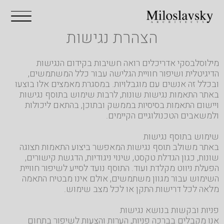
הצהרת נגישות
מילוסלבסקי אדריכלים רואה חשיבות בקידום הנגישות
הדיגיטלית ושיפור חוויית הגלישה עבור כלל המשתמשים,
ובכלל זה אנשים עם מוגבלויות. במסגרת מאמצים אלו בוצעו
באתר התאמות נגישות שונות, לרבות שימוש בתוסף נגישות
ויישום התאמות בסיסיות בממשק ובתוכן, בהתאם ליכולות
ולמשאבים הטכנולוגיים הקיימים.
שימוש בתוסף נגישות
באתר משולב תוסף נגישות המאפשר ביצוע התאמות תצוגה
שונות, כגון הגדלת טקסט, שינוי ניגודיות, הדגשת קישורים,
הפעלת ניווט מקלדת ועוד. התוסף נועד לסייע לשיפור חוויית
השימוש עבור מגוון משתמשים, אולם אינו מבטיח התאמה
מלאה לכל דרישות התקן או לכל מצב שימוש.
פניות ובקשות בנושא נגישות
אנו מקבלים בברכה פניות, הערות והצעות לשיפור בתחום